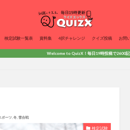
検定試験一覧表
資料集
4択チャレンジ
クイズ投稿
お問
Welcome to QuizX！毎日19時投稿で2600記事以上掲載
スポーツ
,
冬
,
雪合戦
検定試験