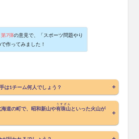
第7弾
の意見で、「スポーツ問題やり
ので作ってみました！
手は1チーム何人でしょう？
うすざん
北海道の町で、昭和新山や
有珠山
といった火山が
合が行われるでしょう？