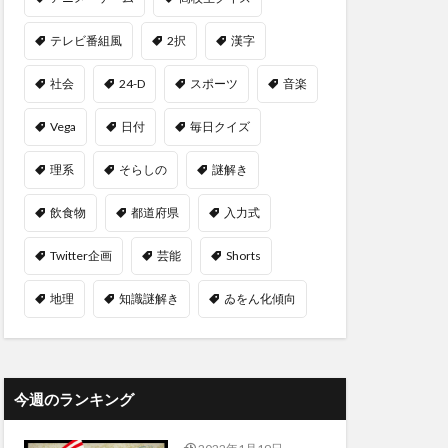
テレビ番組風
2択
漢字
社会
24-D
スポーツ
音楽
Vega
日付
毎日クイズ
理系
そらしの
謎解き
飲食物
都道府県
入力式
Twitter企画
芸能
Shorts
地理
知識謎解き
ゐをん化傾向
今週のランキング