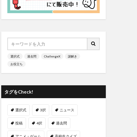
選択式
過去問
ChallengeX
謎解き
お役立ち
タグをCheck!
選択式
3択
ニュース
投稿
4択
過去問
アニメ・ゲーム
高校生クイズ