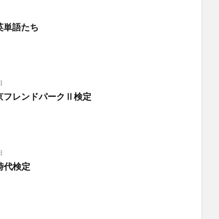
英単語たち
日
京フレンドパークⅡ検定
日
金時代検定