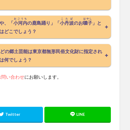
おごうち
こたば
はやし
や、「
小河内
の鹿島踊り」「
小丹波
のお
囃子
」と
はどこでしょう？
どの郷土芸能は東京都無形民俗文化財に指定され
は何でしょう？
お問い合わせ
にお願いします。