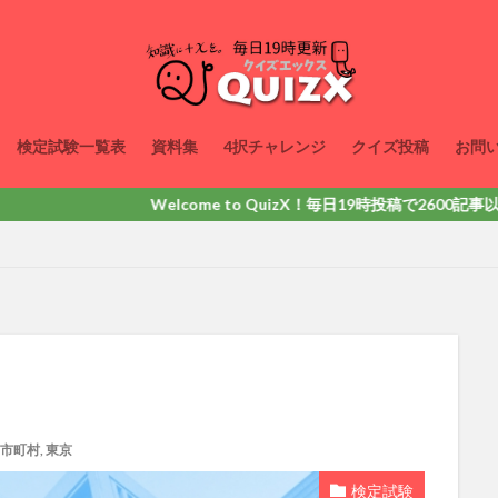
検定試験一覧表
資料集
4択チャレンジ
クイズ投稿
お問
Welcome to QuizX！毎日19時投稿で2600記事以上掲載！動
市町村
,
東京
検定試験