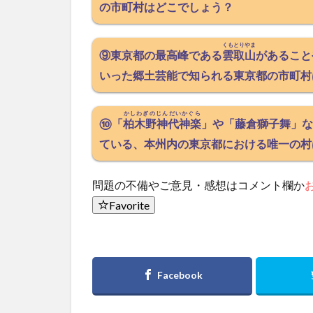
の市町村はどこでしょう？
くもとりやま
⑨東京都の最高峰である
雲取山
があること
いった郷土芸能で知られる東京都の市町村
かしわぎのじんだいかぐら
⑩「
柏木野神代神楽
」や「藤倉獅子舞」な
ている、本州内の東京都における唯一の村
問題の不備やご意見・感想はコメント欄か
Favorite