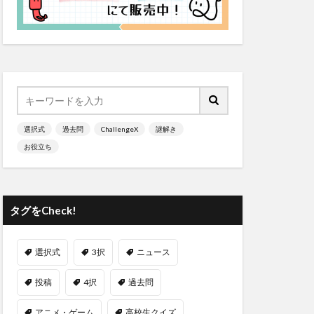
選択式
過去問
ChallengeX
謎解き
お役立ち
タグをCheck!
選択式
3択
ニュース
投稿
4択
過去問
アニメ・ゲーム
高校生クイズ