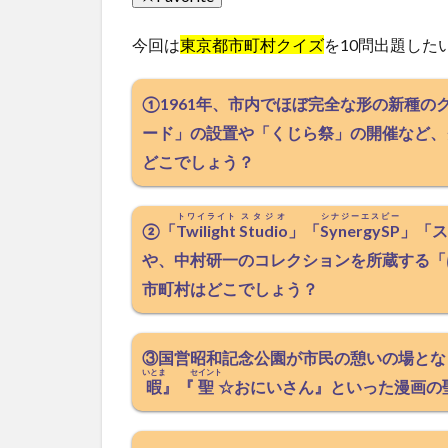
今回は
東京都市町村クイズ
を10問出題した
①1961年、市内でほぼ完全な形の新種
ード」の設置や「くじら祭」の開催など、
どこでしょう？
トワイライト
スタジオ
シナジーエスピー
②「
Twilight
Studio
」「
SynergySP
」「ス
や、中村研一のコレクションを所蔵する「
市町村はどこでしょう？
③国営昭和記念公園が市民の憩いの場とな
いとま
セイント
暇
』『
聖
☆おにいさん』といった漫画の