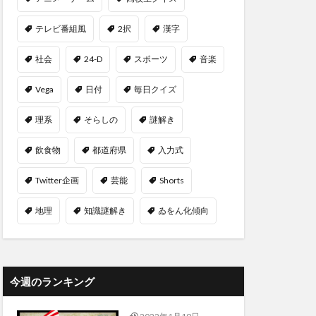
テレビ番組風
2択
漢字
社会
24-D
スポーツ
音楽
Vega
日付
毎日クイズ
理系
そらしの
謎解き
飲食物
都道府県
入力式
Twitter企画
芸能
Shorts
地理
知識謎解き
ゐをん化傾向
今週のランキング