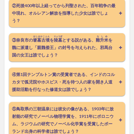
②死後400年以上経ってから列聖された、百年戦争の最
中現れ、オルレアン解放を指導した少女は誰でしょ
う？
はしはかこふん
りょうぼ
なしめ
③奈良市の
箸墓古墳
を
陵墓
とする説がある、
難升米
を
魏に派遣し「親魏倭王」の封号を与えられた、邪馬台
国の女王は誰でしょう？
④第1回テンプルトン賞の受賞者である、インドのコル
カタで孤児院やホスピス・死を待つ人の家を開き人道
援助活動を行なった修道女は誰でしょう？
⑤鳥取県の三朝温泉には彼女の像がある、1903年に放
射能の研究でノーベル物理学賞を、1911年にポロニウ
ム、ラジウムの研究でノーベル化学賞を受賞したポー
ランド出身の科学者は誰でしょう？