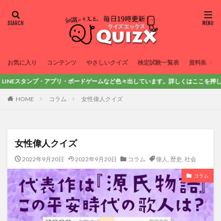
お気に入り
コンテンツ
やさしいクイズ
検定試験一覧表
資料集
スタンプ・アプリ・ボードゲームなど色々出しています。詳しくはここを押してみてね！
HOME
コラム
女性偉人クイズ
女性偉人クイズ
2022年9月20日
2022年9月20日
コラム
偉人
,
歴史
,
社会
コラム