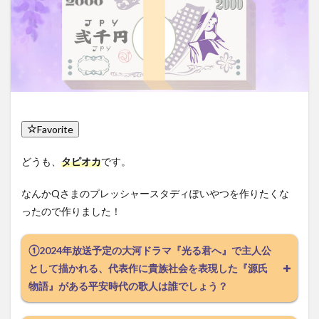
Favorite
どうも、
タピオカ
です。
なんかQさまのプレッシャースタディぽいやつを作りたくな
ったので作りました！
①2024年放送予定の大河ドラマ『光る君へ』で主人公
として描かれる、代表作に貴族社会を表現した『源氏
物語』がある平安時代の歌人は誰でしょう？