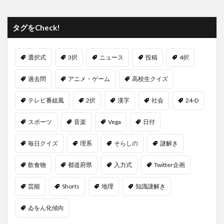
タグをCheck!
選択式
3択
ニュース
投稿
4択
過去問
アニメ・ゲーム
高校生クイズ
テレビ番組風
2択
漢字
社会
24-D
スポーツ
音楽
Vega
日付
毎日クイズ
理系
そらしの
謎解き
飲食物
都道府県
入力式
Twitter企画
芸能
Shorts
地理
知識謎解き
ゐをん化傾向