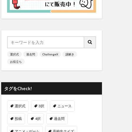
選択式
過去問
ChallengeX
謎解き
お役立ち
タグをCheck!
選択式
3択
ニュース
投稿
4択
過去問
アニメ・ゲーム
高校生クイズ