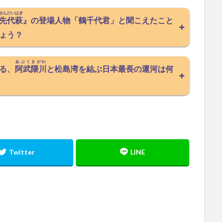
せんだいはぎ
先代萩
』の登場人物「鶴千代君」と聞こえたこと
ょう？
あぶくまがわ
る、
阿武隈川
と松島湾を結ぶ日本最長の運河は何