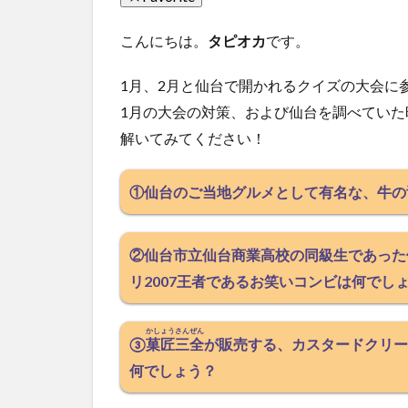
こんにちは。
タピオカ
です。
1月、2月と仙台で開かれるクイズの大会に
1月の大会の対策、および仙台を調べてい
解いてみてください！
①仙台のご当地グルメとして有名な、牛の
②仙台市立仙台商業高校の同級生であった
リ2007王者であるお笑いコンビは何でし
かしょうさんぜん
③
菓匠三全
が販売する、カスタードクリー
何でしょう？