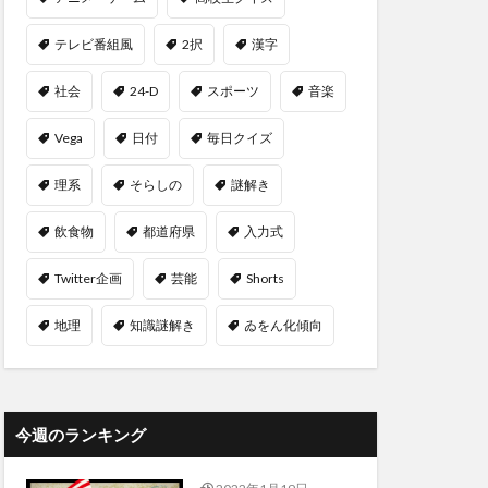
テレビ番組風
2択
漢字
社会
24-D
スポーツ
音楽
Vega
日付
毎日クイズ
理系
そらしの
謎解き
飲食物
都道府県
入力式
Twitter企画
芸能
Shorts
地理
知識謎解き
ゐをん化傾向
今週のランキング