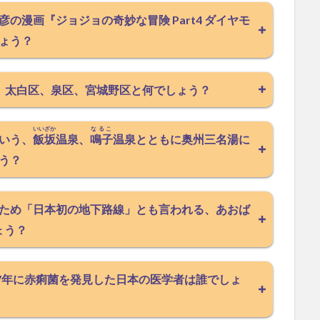
の漫画『ジョジョの奇妙な冒険 Part4 ダイヤモ
ょう？
、太白区、泉区、宮城野区と何でしょう？
いいざか
なるこ
いう、
飯坂
温泉、
鳴子
温泉とともに奥州三名湯に
う？
ため「日本初の地下路線」とも言われる、あおば
ょう？
97年に赤痢菌を発見した日本の医学者は誰でしょ