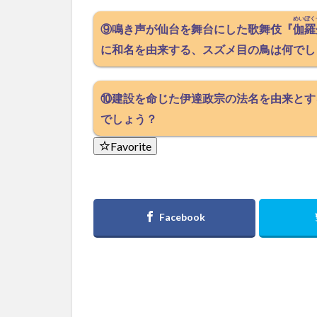
めいぼく
⑨鳴き声が仙台を舞台にした歌舞伎『
伽羅
に和名を由来する、スズメ目の鳥は何でし
⑩建設を命じた伊達政宗の法名を由来とす
でしょう？
Favorite