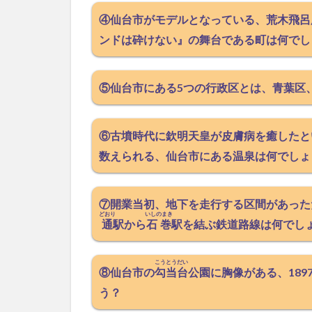
④仙台市がモデルとなっている、荒木飛呂彦
ンドは砕けない』の舞台である町は何でし
⑤仙台市にある5つの行政区とは、青葉区
⑥古墳時代に欽明天皇が皮膚病を癒したと
数えられる、仙台市にある温泉は何でしょ
⑦開業当初、地下を走行する区間があった
どおり
いしのまき
通
駅から
石巻
駅を結ぶ鉄道路線は何でし
こうとうだい
⑧仙台市の
勾当台
公園に胸像がある、18
う？