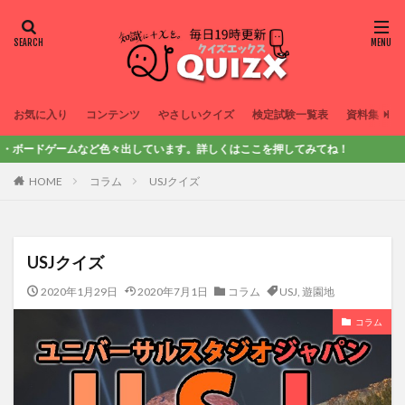
お気に入り
コンテンツ
やさしいクイズ
検定試験一覧表
資料集
ドゲームなど色々出しています。詳しくはここを押してみてね！
HOME
コラム
USJクイズ
USJクイズ
2020年1月29日
2020年7月1日
コラム
USJ
,
遊園地
コラム