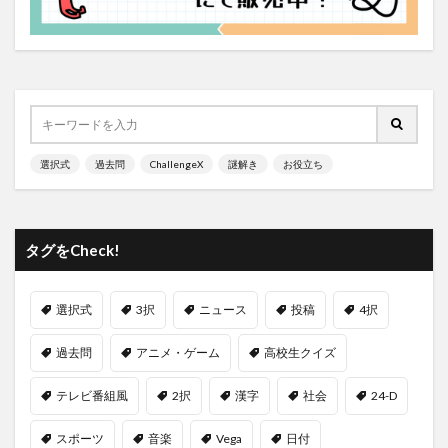
選択式
過去問
ChallengeX
謎解き
お役立ち
タグをCheck!
選択式
3択
ニュース
投稿
4択
過去問
アニメ・ゲーム
高校生クイズ
テレビ番組風
2択
漢字
社会
24-D
スポーツ
音楽
Vega
日付