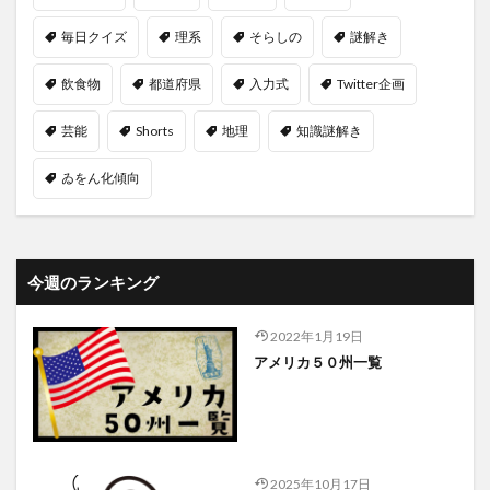
毎日クイズ
理系
そらしの
謎解き
飲食物
都道府県
入力式
Twitter企画
芸能
Shorts
地理
知識謎解き
ゐをん化傾向
今週のランキング
2022年1月19日
アメリカ５０州一覧
2025年10月17日