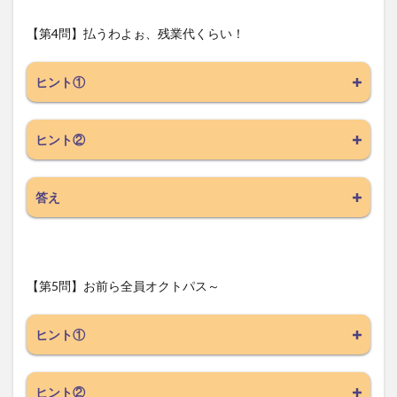
【第4問】払うわよぉ、残業代くらい！
ヒント①
ヒント②
答え
【第5問】お前ら全員オクトパス～
ヒント①
ヒント②