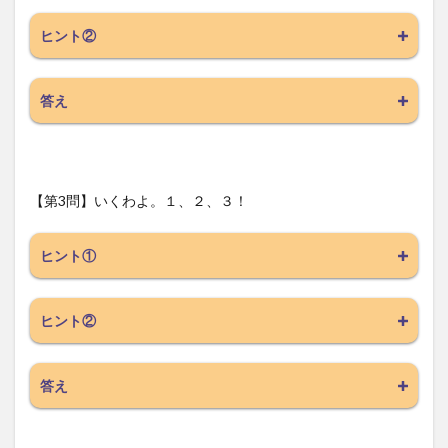
ヒント②
答え
【第3問】いくわよ。１、２、３！
ヒント①
ヒント②
答え