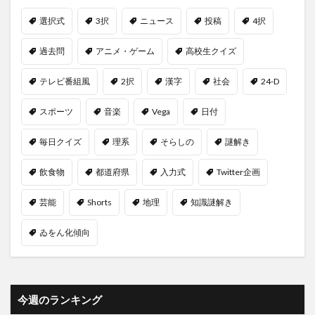
選択式
3択
ニュース
投稿
4択
過去問
アニメ・ゲーム
高校生クイズ
テレビ番組風
2択
漢字
社会
24-D
スポーツ
音楽
Vega
日付
毎日クイズ
理系
そらしの
謎解き
飲食物
都道府県
入力式
Twitter企画
芸能
Shorts
地理
知識謎解き
ゐをん化傾向
今週のランキング