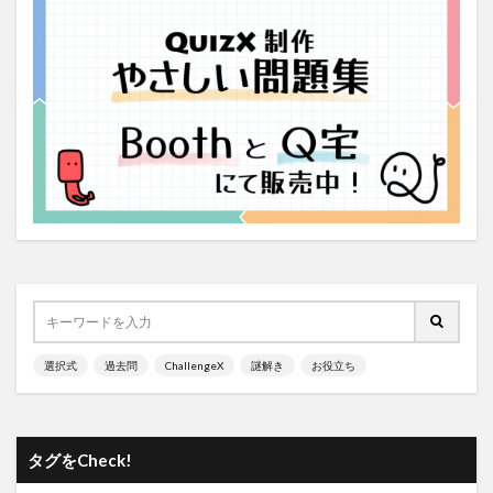
選択式
過去問
ChallengeX
謎解き
お役立ち
タグをCheck!