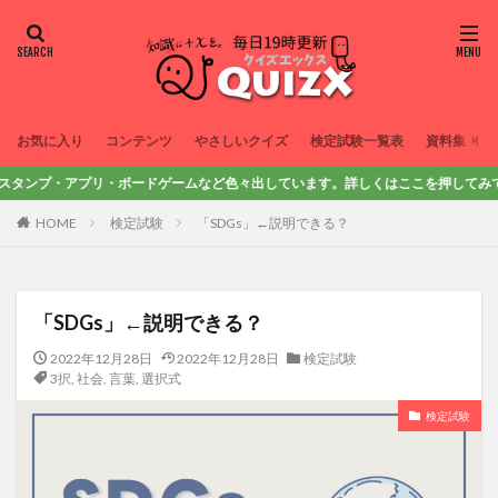
お気に入り
コンテンツ
やさしいクイズ
検定試験一覧表
資料集
ンプ・アプリ・ボードゲームなど色々出しています。詳しくはここを押してみてね！
HOME
検定試験
「SDGs」←説明できる？
「SDGs」←説明できる？
2022年12月28日
2022年12月28日
検定試験
3択
,
社会
,
言葉
,
選択式
検定試験