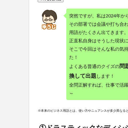
突然ですが、私は2024年
その部署では会議や打ち合
用語がたくさん出てきます
正直私自身はそうした現状
そこで今回はそんな私の気
た！
問
よくある普通のクイズの
換して出題
します！
全問正解すれば、仕事で活
～
※本来のビジネス用語とは、使い方やニュアンスが多少異なる
①ドラスティックなディシ