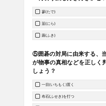
蓼(たで)
韮(にら)
蕗(ふき)
⑤囲碁の対局に由来する、
が物事の真相などを正しく
しょう？
一目(いちもく)置く
布石(ふせき)を打つ