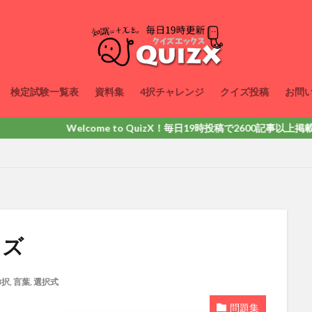
検定試験一覧表
資料集
4択チャレンジ
クイズ投稿
お問
lcome to QuizX！毎日19時投稿で2600記事以上掲載！動画・
イズ
3択
,
言葉
,
選択式
問題集