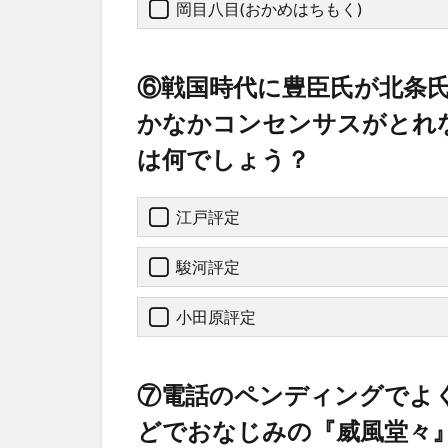
岡目八目(おかめはちもく)
⑥戦国時代に豊臣氏が北条
かなかコンセンサスがとれ
は何でしょう？
江戸評定
駿河評定
小田原評定
⑦電話のペンディングでよ
どでおなじみの『威風堂々