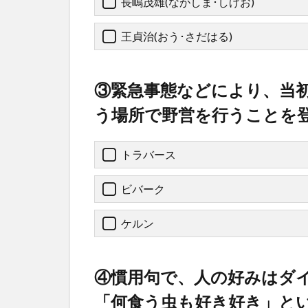
長嶋茂雄(ながしま･しげお)
王貞治(おう･さだはる)
③緊急事態などにより、当
う場所で野営を行うことを
トラバース
ビバーク
ケルン
④慣用句で、人の好みはダ
「何食う虫も好き好き」と