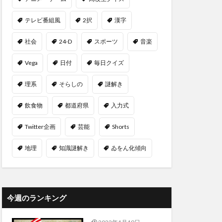
テレビ番組風
2択
漢字
社会
24-D
スポーツ
音楽
Vega
日付
毎日クイズ
理系
そらしの
謎解き
飲食物
都道府県
入力式
Twitter企画
芸能
Shorts
地理
知識謎解き
ゐをん化傾向
今週のランキング