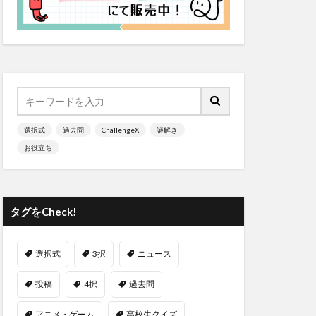
選択式
過去問
ChallengeX
謎解き
お役立ち
タグをCheck!
選択式
3択
ニュース
投稿
4択
過去問
アニメ・ゲーム
高校生クイズ