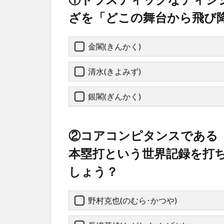
ざを「どこの舞台から飛び
金閣(きんかく)
清水(きよみず)
銀閣(ぎんかく)
②コアコンピタンスである「
本塁打という世界記録を打
しょう？
野村克也(のむら･かつや)