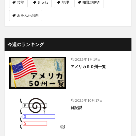
芸能
Shorts
地理
知識謎解き
ゐをん化傾向
今週のランキング
2022年1月19日
アメリカ５０州一覧
2025年10月17日
日記謎