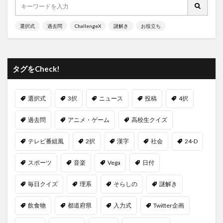
選択式
過去問
ChallengeX
謎解き
お役立ち
タグをCheck!
選択式
3択
ニュース
投稿
4択
過去問
アニメ・ゲーム
高校生クイズ
テレビ番組風
2択
漢字
社会
24-D
スポーツ
音楽
Vega
日付
毎日クイズ
理系
そらしの
謎解き
飲食物
都道府県
入力式
Twitter企画