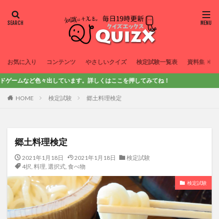
お気に入り
コンテンツ
やさしいクイズ
検定試験一覧表
資料集
々出しています。詳しくはここを押してみてね！
HOME
検定試験
郷土料理検定
郷土料理検定
2021年1月18日
2021年1月18日
検定試験
4択
,
料理
,
選択式
,
食べ物
検定試験