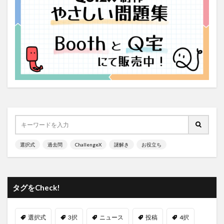
選択式
過去問
ChallengeX
謎解き
お役立ち
タグをCheck!
選択式
3択
ニュース
投稿
4択