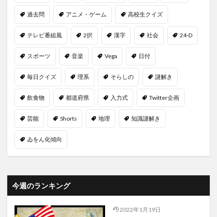
過去問
アニメ・ゲーム
高校生クイズ
テレビ番組風
2択
漢字
社会
24-D
スポーツ
音楽
Vega
日付
毎日クイズ
理系
そらしの
謎解き
飲食物
都道府県
入力式
Twitter企画
芸能
Shorts
地理
知識謎解き
ゐをん化傾向
今週のランキング
2022年1月19日