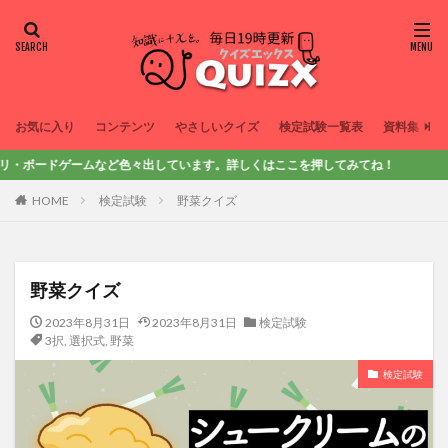
お気に入り
コンテンツ
やさしいクイズ
検定試験一覧表
資料集
ドゲームなど色々出しています。詳しくはここを押してみてね！
HOME
検定試験
野菜クイズ
野菜クイズ
2023年8月31日
2023年8月31日
検定試験
3択
,
選択式
,
野菜
検定試験