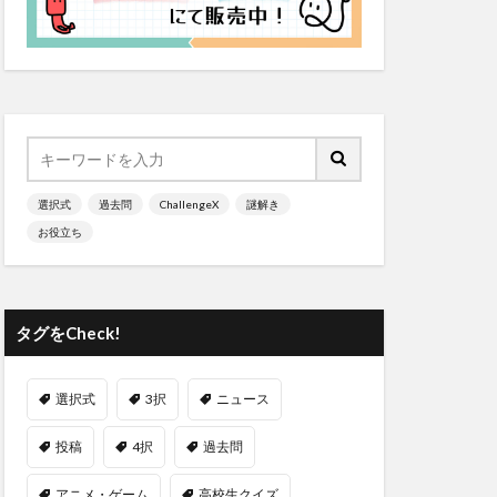
選択式
過去問
ChallengeX
謎解き
お役立ち
タグをCheck!
選択式
3択
ニュース
投稿
4択
過去問
アニメ・ゲーム
高校生クイズ