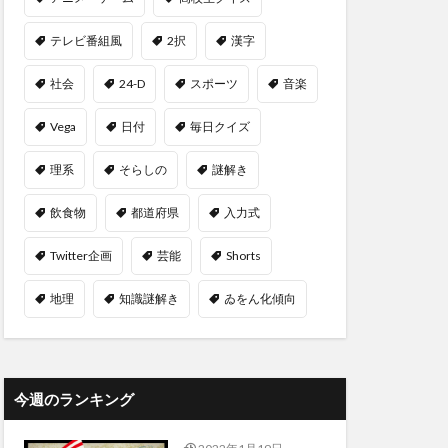
テレビ番組風
2択
漢字
社会
24-D
スポーツ
音楽
Vega
日付
毎日クイズ
理系
そらしの
謎解き
飲食物
都道府県
入力式
Twitter企画
芸能
Shorts
地理
知識謎解き
ゐをん化傾向
今週のランキング