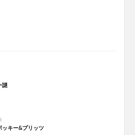
ー謎
日
ポッキー&プリッツ