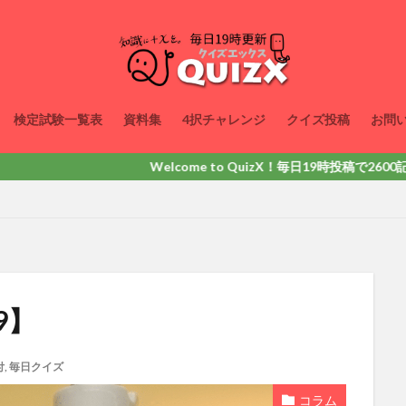
検定試験一覧表
資料集
4択チャレンジ
クイズ投稿
お問
Welcome to QuizX！毎日19時投稿で2600記事以上掲
9】
付
,
毎日クイズ
コラム