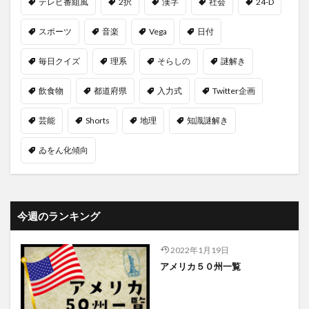
テレビ番組風
2択
漢字
社会
24-D
スポーツ
音楽
Vega
日付
毎日クイズ
理系
そらしの
謎解き
飲食物
都道府県
入力式
Twitter企画
芸能
Shorts
地理
知識謎解き
ゐをん化傾向
今週のランキング
2022年1月19日
アメリカ５０州一覧