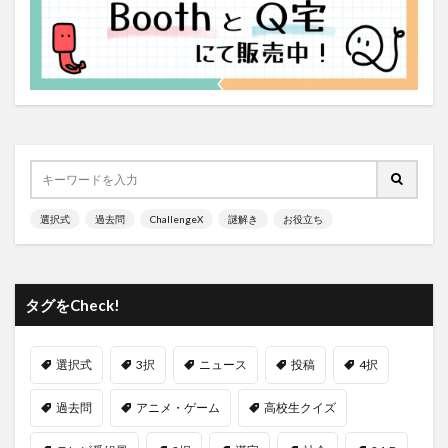
選択式
過去問
ChallengeX
謎解き
お役立ち
タグをCheck!
選択式
3択
ニュース
投稿
4択
過去問
アニメ・ゲーム
高校生クイズ