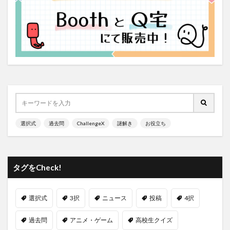
選択式
過去問
ChallengeX
謎解き
お役立ち
タグをCheck!
選択式
3択
ニュース
投稿
4択
過去問
アニメ・ゲーム
高校生クイズ