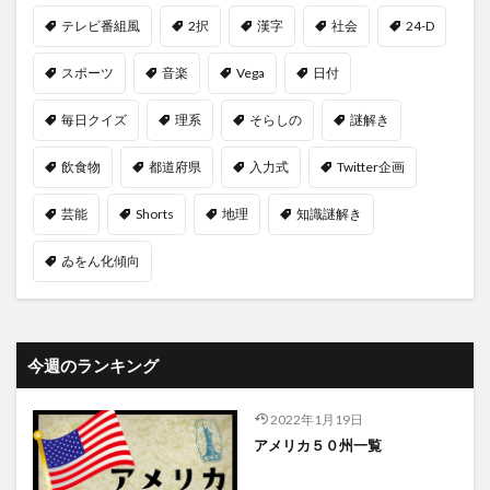
テレビ番組風
2択
漢字
社会
24-D
スポーツ
音楽
Vega
日付
毎日クイズ
理系
そらしの
謎解き
飲食物
都道府県
入力式
Twitter企画
芸能
Shorts
地理
知識謎解き
ゐをん化傾向
今週のランキング
2022年1月19日
アメリカ５０州一覧