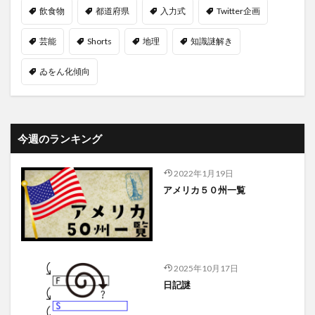
飲食物
都道府県
入力式
Twitter企画
芸能
Shorts
地理
知識謎解き
ゐをん化傾向
今週のランキング
2022年1月19日
アメリカ５０州一覧
2025年10月17日
日記謎