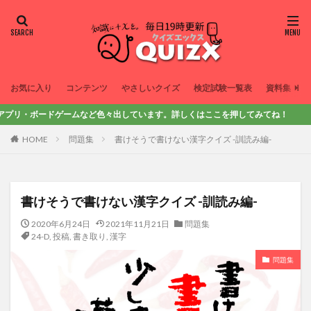
お気に入り
コンテンツ
やさしいクイズ
検定試験一覧表
資料集
ードゲームなど色々出しています。詳しくはここを押してみてね！
HOME
問題集
書けそうで書けない漢字クイズ -訓読み編-
書けそうで書けない漢字クイズ -訓読み編-
2020年6月24日
2021年11月21日
問題集
24-D
,
投稿
,
書き取り
,
漢字
問題集