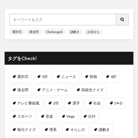
選択式
過去問
ChallengeX
謎解き
お役立ち
タグをCheck!
選択式
3択
ニュース
投稿
4択
過去問
アニメ・ゲーム
高校生クイズ
テレビ番組風
2択
漢字
社会
24-D
スポーツ
音楽
Vega
日付
毎日クイズ
理系
そらしの
謎解き