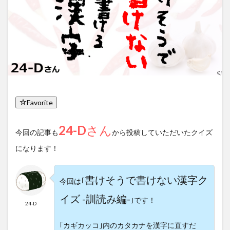
Favorite
24-D
さん
今回の記事も
から投稿していただいたクイズ
になります！
書けそうで書けない漢字ク
今回は｢
イズ -訓読み編-
｣です！
24-D
｢カギカッコ｣内のカタカナを漢字に直すだ