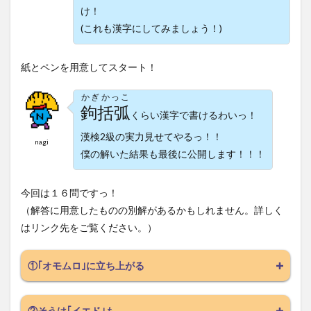
け！
(これも漢字にしてみましょう！)
紙とペンを用意してスタート！
かぎかっこ
鉤括弧
くらい漢字で書けるわいっ！
漢検2級の実力見せてやるっ！！
nagi
僕の解いた結果も最後に公開します！！！
今回は１６問ですっ！
（解答に用意したものの別解があるかもしれません。詳しく
はリンク先をご覧ください。）
①｢オモムロ｣に立ち上がる
②そうは｢イエド｣も