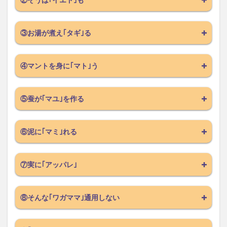
③お湯が煮え｢タギ｣る
④マントを身に｢マト｣う
⑤蚕が｢マユ｣を作る
⑥泥に｢マミ｣れる
⑦実に｢アッパレ｣
⑧そんな｢ワガママ｣通用しない