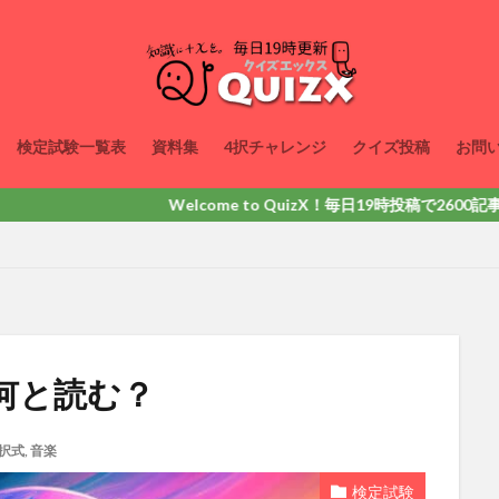
検定試験一覧表
資料集
4択チャレンジ
クイズ投稿
お問
Welcome to QuizX！毎日19時投稿で2600記事以上掲載
何と読む？
択式
,
音楽
検定試験