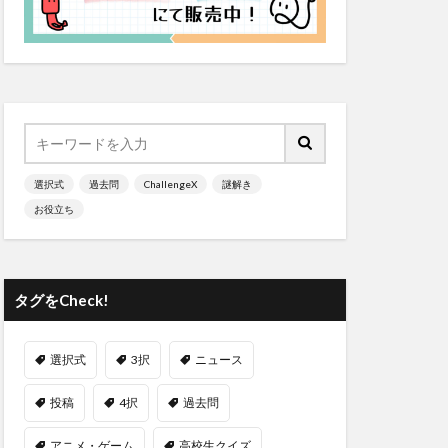
選択式
過去問
ChallengeX
謎解き
お役立ち
タグをCheck!
選択式
3択
ニュース
投稿
4択
過去問
アニメ・ゲーム
高校生クイズ