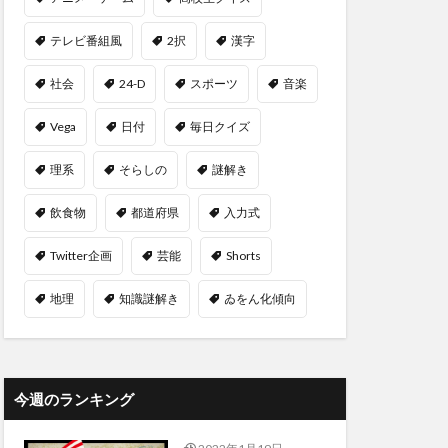
テレビ番組風
2択
漢字
社会
24-D
スポーツ
音楽
Vega
日付
毎日クイズ
理系
そらしの
謎解き
飲食物
都道府県
入力式
Twitter企画
芸能
Shorts
地理
知識謎解き
ゐをん化傾向
今週のランキング