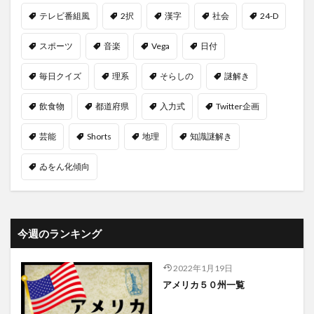
テレビ番組風
2択
漢字
社会
24-D
スポーツ
音楽
Vega
日付
毎日クイズ
理系
そらしの
謎解き
飲食物
都道府県
入力式
Twitter企画
芸能
Shorts
地理
知識謎解き
ゐをん化傾向
今週のランキング
2022年1月19日
アメリカ５０州一覧