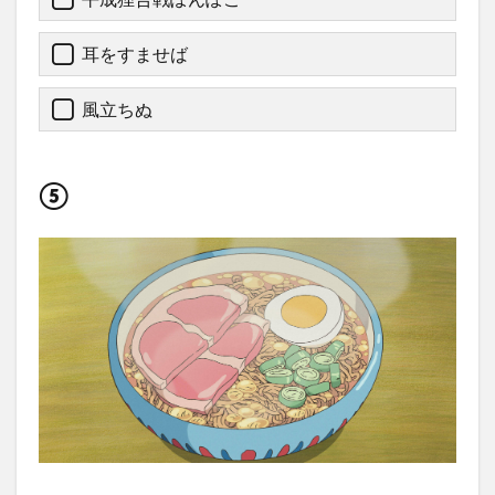
耳をすませば
風立ちぬ
⑤