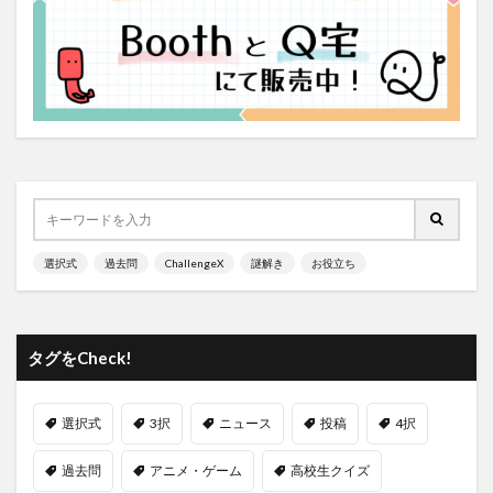
選択式
過去問
ChallengeX
謎解き
お役立ち
タグをCheck!
選択式
3択
ニュース
投稿
4択
過去問
アニメ・ゲーム
高校生クイズ