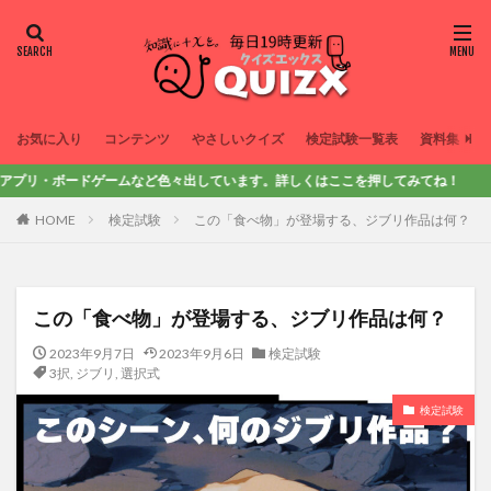
お気に入り
コンテンツ
やさしいクイズ
検定試験一覧表
資料集
ームなど色々出しています。詳しくはここを押してみてね！
HOME
検定試験
この「食べ物」が登場する、ジブリ作品は何？
この「食べ物」が登場する、ジブリ作品は何？
2023年9月7日
2023年9月6日
検定試験
3択
,
ジブリ
,
選択式
検定試験