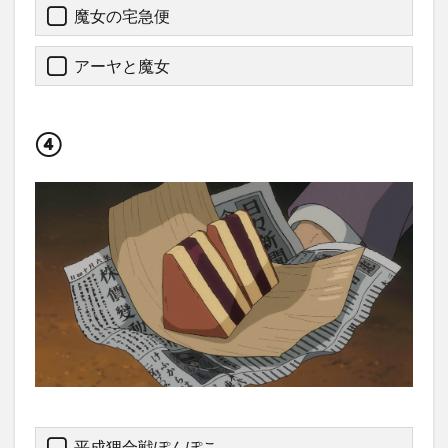
魔女の宅急便
アーヤと魔女
④
平成狸合戦ぽんぽこ