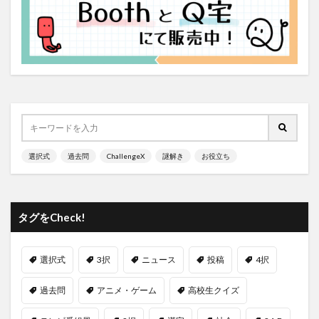
選択式
過去問
ChallengeX
謎解き
お役立ち
タグをCheck!
選択式
3択
ニュース
投稿
4択
過去問
アニメ・ゲーム
高校生クイズ