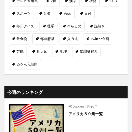
テレビ番組風
2択
漢字
社会
24-D
スポーツ
音楽
Vega
日付
毎日クイズ
理系
そらしの
謎解き
飲食物
都道府県
入力式
Twitter企画
芸能
Shorts
地理
知識謎解き
ゐをん化傾向
今週のランキング
2022年1月19日
アメリカ５０州一覧