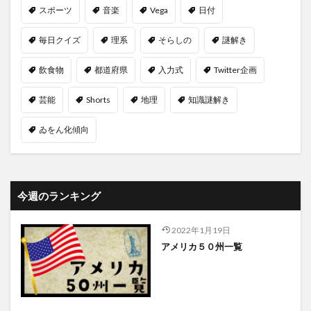
スポーツ
音楽
Vega
日付
毎日クイズ
理系
そらしの
謎解き
飲食物
都道府県
入力式
Twitter企画
芸能
Shorts
地理
知識謎解き
ゐをん化傾向
今週のランキング
2022年1月19日
アメリカ５０州一覧