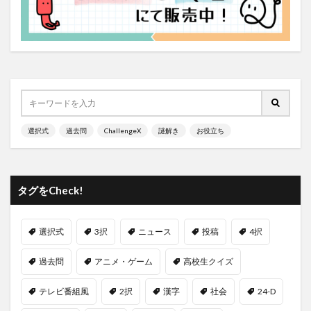
選択式
過去問
ChallengeX
謎解き
お役立ち
タグをCheck!
選択式
3択
ニュース
投稿
4択
過去問
アニメ・ゲーム
高校生クイズ
テレビ番組風
2択
漢字
社会
24-D