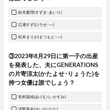
鈴木愛理(すずき･あいり)
広瀬すず(ひろせ･―)
松本まりか(まつもと･―)
③2023年8月29日に第一子の出産
を発表した、夫にGENERATIONS
の片寄涼太(かたよせ･りょうた)を
持つ女優は誰でしょう？
有村架純(ありむら･かすみ)
清野菜名(せいの･なな)