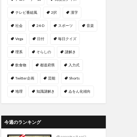
テレビ番組風
2択
漢字
社会
24-D
スポーツ
音楽
Vega
日付
毎日クイズ
理系
そらしの
謎解き
飲食物
都道府県
入力式
Twitter企画
芸能
Shorts
地理
知識謎解き
ゐをん化傾向
今週のランキング