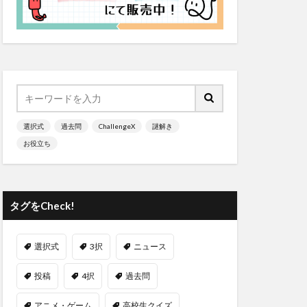
選択式
過去問
ChallengeX
謎解き
お役立ち
タグをCheck!
選択式
3択
ニュース
投稿
4択
過去問
アニメ・ゲーム
高校生クイズ