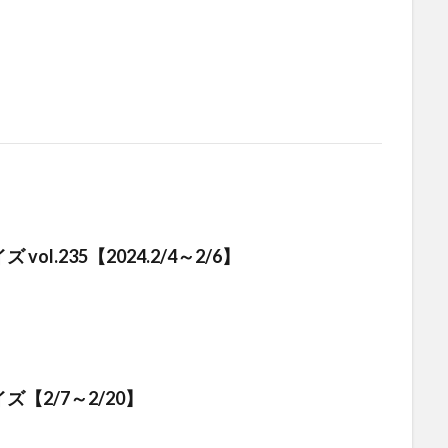
vol.235【2024.2/4～2/6】
【2/7～2/20】