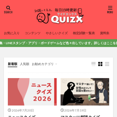
お気に入り
コンテンツ
やさしいクイズ
検定試験一覧表
資料集
・LINEスタンプ・アプリ・ボードゲームなど色々出しています。詳しくはここを押してみて
新着順
人気順
お勧めカテゴリ
コラム
問題集
検定試験
資料集
ニュース
2026年7月20日
2026年7月19日
ニュースクイズ
マスターに相談クイズ