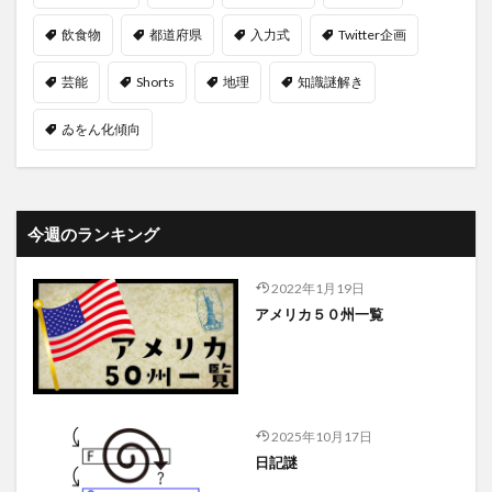
飲食物
都道府県
入力式
Twitter企画
芸能
Shorts
地理
知識謎解き
ゐをん化傾向
今週のランキング
2022年1月19日
アメリカ５０州一覧
2025年10月17日
日記謎