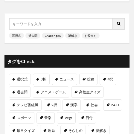
選択式
過去問
ChallengeX
謎解き
お役立ち
タグをCheck!
選択式
3択
ニュース
投稿
4択
過去問
アニメ・ゲーム
高校生クイズ
テレビ番組風
2択
漢字
社会
24-D
スポーツ
音楽
Vega
日付
毎日クイズ
理系
そらしの
謎解き