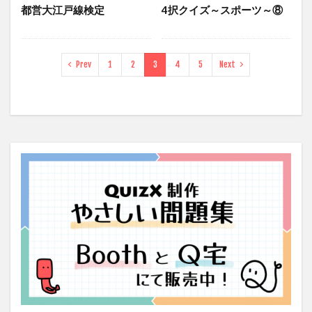
都営大江戸線検定
4択クイズ～スポーツ～⑧
Prev
1
2
3
4
5
Next