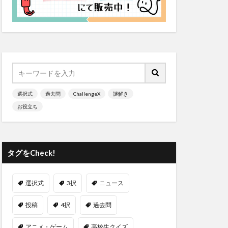
選択式
過去問
ChallengeX
謎解き
お役立ち
タグをCheck!
選択式
3択
ニュース
投稿
4択
過去問
アニメ・ゲーム
高校生クイズ