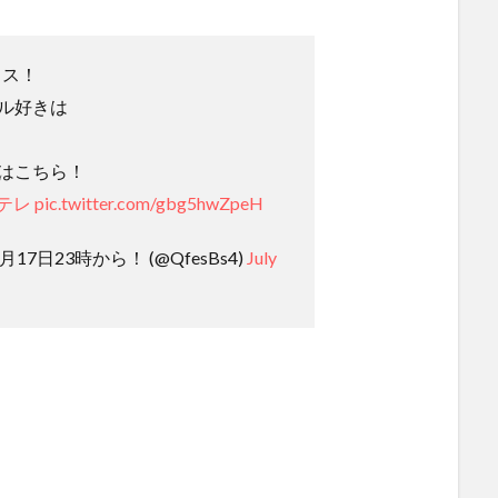
ェス！
ル好きは
はこちら！
日テレ
pic.twitter.com/gbg5hwZpeH
7月17日23時から！ (@QfesBs4)
July