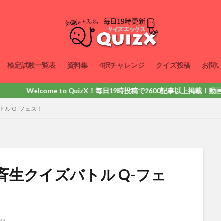
検定試験一覧表
資料集
4択チャレンジ
クイズ投稿
お問
me to QuizX！毎日19時投稿で2600記事以上掲載！動画・問題集
ル Q-フェス！
斉生クイズバトル Q-フェ