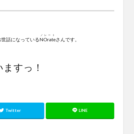
ノレート
お世話になっている
NOrate
さんです。
）
いますっ！