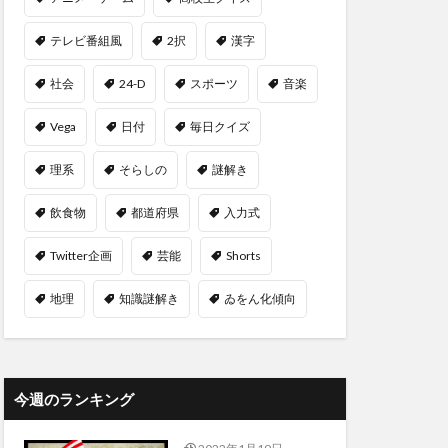
テレビ番組風
2択
漢字
社会
24-D
スポーツ
音楽
Vega
日付
毎日クイズ
理系
そらしの
謎解き
飲食物
都道府県
入力式
Twitter企画
芸能
Shorts
地理
知識謎解き
ゐをん化傾向
今週のランキング