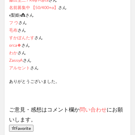
名前募集中 【50/400+α】
さん
﴾梨姫﴿👸さん
フ ウ
さん
毛布
さん
すかぽんたす
さん
orca🍀
さん
わか
さん
ZassyA
さん
アルセント
さん
ありがとうございました。
ご意見・感想はコメント欄か
問い合わせ
にお願
いします。
Favorite