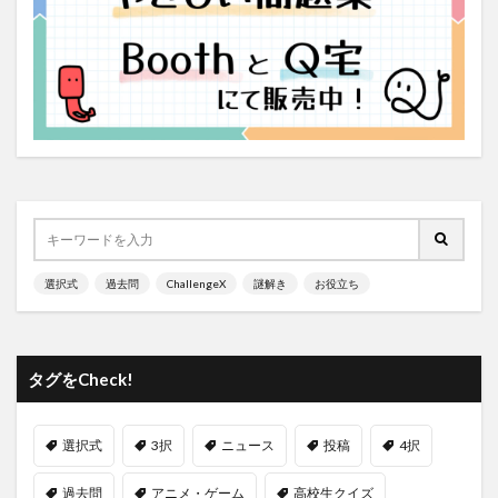
選択式
過去問
ChallengeX
謎解き
お役立ち
タグをCheck!
選択式
3択
ニュース
投稿
4択
過去問
アニメ・ゲーム
高校生クイズ