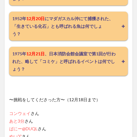
1952年
12月20日
にマダガスカル沖にて捕獲された、
「生きている化石」とも呼ばれる魚は何でしょ
う？
1975年
12月21日
、日本消防会館会議室で第1回が行わ
れた、略して「コミケ」と呼ばれるイベントは何でし
ょう？
〜挑戦をしてくださった方〜（12月18日まで）
コンウェイ
さん
あと3分
さん
ばにー@DUQL
さん
めい♈︎
さん