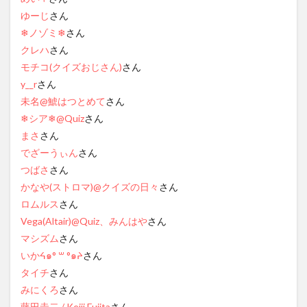
ゆーじ
さん
❄ノゾミ❄
さん
クレハ
さん
モチコ(クイズおじさん)
さん
y__r
さん
未名@鯱はつとめて
さん
❄シア❄@Quiz
さん
まさ
さん
でざーうぃん
さん
つばさ
さん
かなや(ストロマ)@クイズの日々
さん
ロムルス
さん
Vega(Altair)@Quiz、みんはや
さん
マシズム
さん
いかᔦ๑° ꒳ °๑ᔨ
さん
タイチ
さん
みにくろ
さん
藤田圭二 / Keiji Fujita
さん