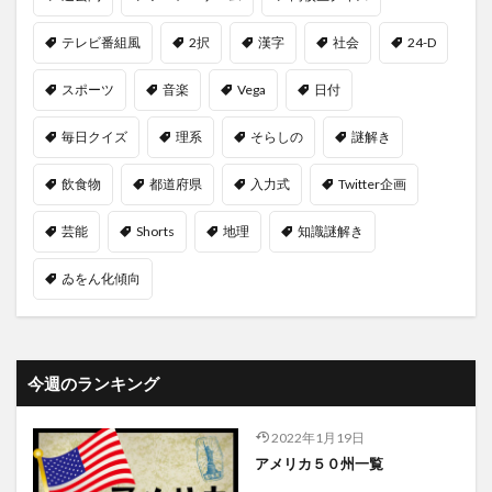
テレビ番組風
2択
漢字
社会
24-D
スポーツ
音楽
Vega
日付
毎日クイズ
理系
そらしの
謎解き
飲食物
都道府県
入力式
Twitter企画
芸能
Shorts
地理
知識謎解き
ゐをん化傾向
今週のランキング
2022年1月19日
アメリカ５０州一覧