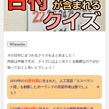
Favorite
その日付にまつわるクイズをまとめました！
内容は中級ですが、クイズにはよく出てくる範囲なのでぜひ
知っておくと良いとでしょう！
1859年の
12月15日
に生まれた、人工言語「エスペラン
ト語」を創案したポーランドの言語学者は誰でしょ
う？
1773年
12月16日
に起きた、イギリスの植民地政策に反