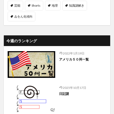
芸能
Shorts
地理
知識謎解き
ゐをん化傾向
今週のランキング
2022年1月19日
アメリカ５０州一覧
2025年10月17日
日記謎