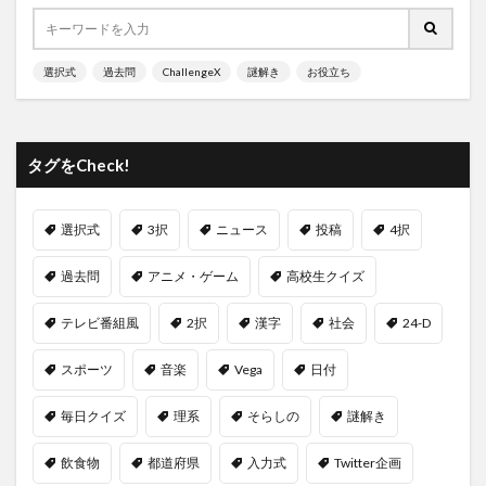
選択式
過去問
ChallengeX
謎解き
お役立ち
タグをCheck!
選択式
3択
ニュース
投稿
4択
過去問
アニメ・ゲーム
高校生クイズ
テレビ番組風
2択
漢字
社会
24-D
スポーツ
音楽
Vega
日付
毎日クイズ
理系
そらしの
謎解き
飲食物
都道府県
入力式
Twitter企画