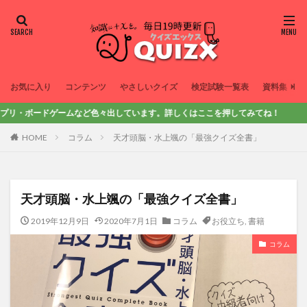
お気に入り
コンテンツ
やさしいクイズ
検定試験一覧表
資料集
ドゲームなど色々出しています。詳しくはここを押してみてね！
HOME
コラム
天才頭脳・水上颯の「最強クイズ全書」
天才頭脳・水上颯の「最強クイズ全書」
2019年12月9日
2020年7月1日
コラム
お役立ち
,
書籍
コラム