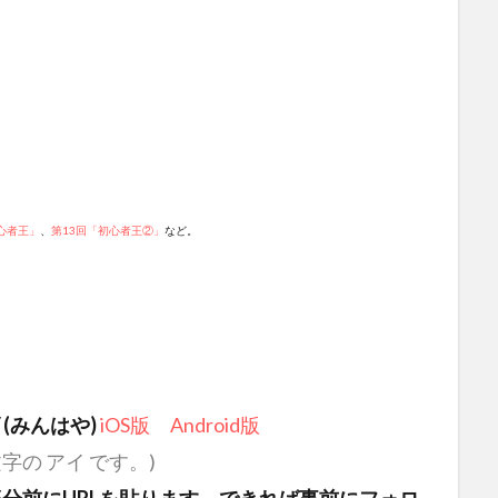
心者王」
、
第13回「初心者王②」
など。
(みんはや)
iOS版
Android版
字の アイ です。)
5分前にURLを貼ります。できれば事前にフォロ