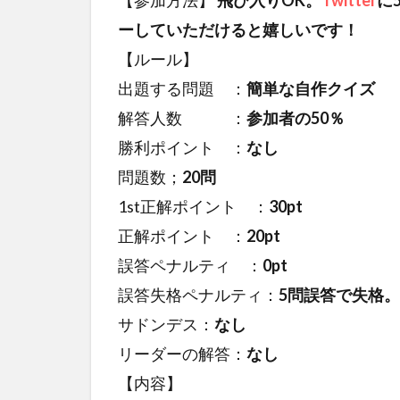
ーしていただけると嬉しいです！
【ルール】
出題する問題 ：
簡単な自作クイズ
解答人数 ：
参加者の50％
勝利ポイント ：
なし
問題数；
20問
1st正解ポイント ：
30pt
正解ポイント ：
20pt
誤答ペナルティ ：
0pt
誤答失格ペナルティ：
5問誤答で失格。
サドンデス：
なし
リーダーの解答：
なし
【内容】