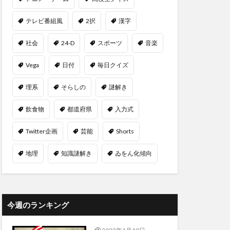
テレビ番組風
2択
漢字
社会
24-D
スポーツ
音楽
Vega
日付
毎日クイズ
理系
そらしの
謎解き
飲食物
都道府県
入力式
Twitter企画
芸能
Shorts
地理
知識謎解き
ゐをん化傾向
今週のランキング