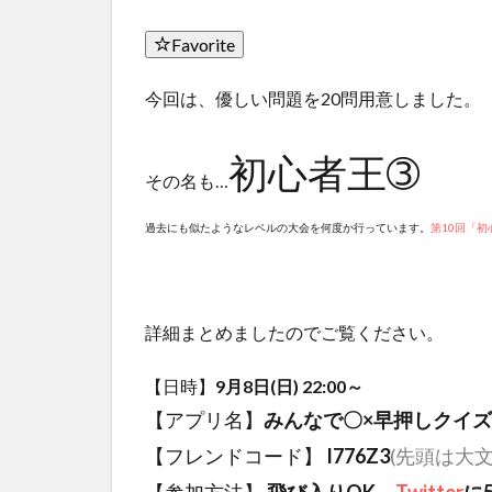
Favorite
今回は、優しい問題を20問用意しました。
初心者王➂
その名も…
過去にも似たようなレベルの大会を何度か行っています。
第10回「初
詳細まとめましたのでご覧ください。
【日時】
9月8日(日) 22:00～
【アプリ名】
みんなで〇×早押しクイズ 
【フレンドコード】
I776Z3
(先頭は大文
【参加方法】
飛び入りOK。
Twitter
に