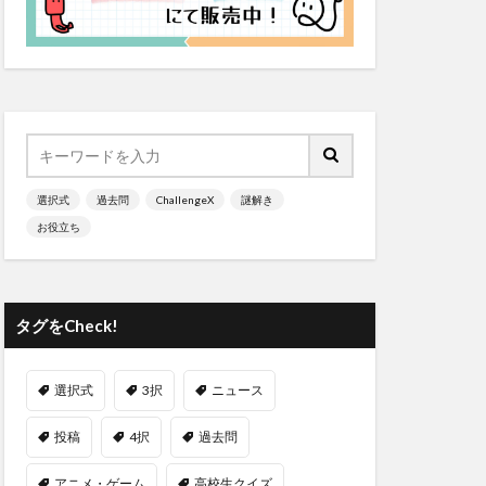
選択式
過去問
ChallengeX
謎解き
お役立ち
タグをCheck!
選択式
3択
ニュース
投稿
4択
過去問
アニメ・ゲーム
高校生クイズ